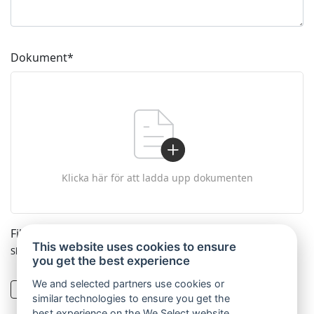
Dokument
*
Klicka här för att ladda upp dokumenten
Filerna får inte överstiga
50 MB
This website uses cookies to ensure
Skicka dokumenten i PDF- eller Word-format.
you get the best experience
We and selected partners use cookies or
Vi vill att du ska känna dig trygg med hur vi
similar technologies to ensure you get the
hanterar dina personuppgifter. Ta del av vår
best experience on the We Select website.